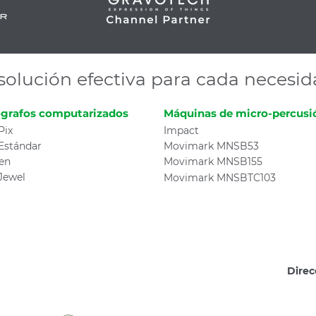
solución efectiva para cada necesi
grafos computarizados
Máquinas de micro-percusi
Pix
Impact
Estándar
Movimark MNSB53
en
Movimark MNSB155
Jewel
Movimark MNSBTC103
Direc