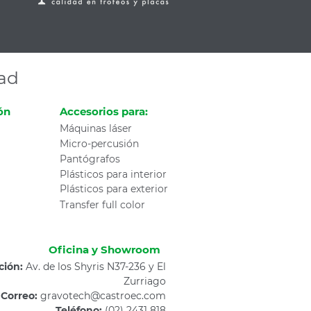
dad
ón
Accesorios para:
Máquinas láser
Micro-percusión
Pantógrafos
Plásticos para interior
Plásticos para exterior
Transfer full color
Oficina y Showroom
ción:
Av. de los Shyris N37-236 y El
Zurriago
Correo:
gravotech@castroec.com
Teléfono:
(02) 2431 818