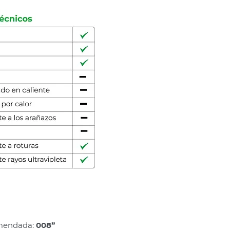
omendada:
008”