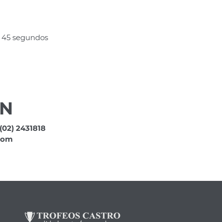
e 45 segundos
ÓN
(02) 2431818
com