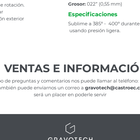
Grosor:
022” (0,55 mm)
e rotación.
ar
Especificaciones
ón exterior
Sublime a 385º - 400º durant
usando presión ligera.
VENTAS E INFORMACI
po de preguntas y comentarios nos puede llamar al teléfono:
ambién puede enviarnos un correo a
gravotech@castroec.
será un placer en poderle servir