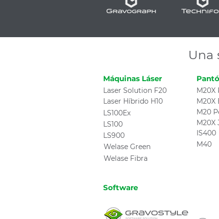
Una 
Máquinas Láser
Pantó
Laser Solution F20
M20X 
Laser Híbrido H10
M20X 
M20 P
LS100Ex
M20X 
LS100
IS400
LS900
M40
Welase Green
Welase Fibra
Software