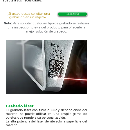
adapte a sus necesidades.
¿Si usted desea solicitar una
CLIK AQUÍ
grabación en un objeto
?
Nota:
Para solicitar cualquier tipo de grabado se realizara
una inspección previa
del producto para ofrecerle la
mejor solución de grabado.
Grabado láser
El grabado láser con fibra o CO2 y dependiendo del
material se puede utilizar en una amplia gama de
objetos que requiera su personalización.
La alta potencia del láser derrite solo la superficie del
material.