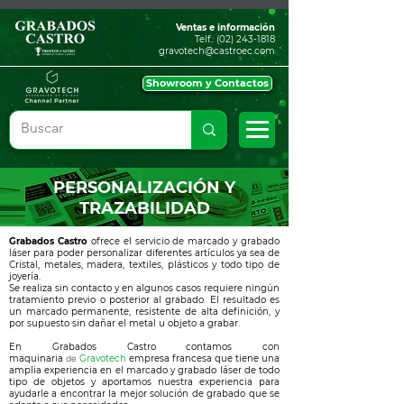
Ventas e información
Telf.:
(02) 243-1818
gravotech@castroec.com
Showroom y Contactos
PERSONALIZACIÓN Y
TRAZABILIDAD
Grabados Castro
ofrece el servicio de marcado y grabado
láser para poder personalizar diferentes artículos ya sea de
Cristal, metales, madera, textiles, plásticos y todo tipo de
joyería.
Se realiza sin contacto y en algunos casos requiere ningún
tratamiento previo o posterior al grabado. El resultado es
un marcado permanente, resistente de alta definición, y
por supuesto sin dañar el metal u objeto a grabar.
En Grabados Castro contamos con
maquinaria
de
Gravotech
empresa francesa que tiene una
amplia experiencia en el marcado y grabado láser de todo
tipo de objetos y aportamos nuestra experiencia para
ayudarle a encontrar la mejor solución de grabado que se