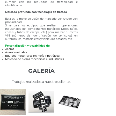
cumplir con los requisitos de trazabilidad e
identificación.
Marcado profundo con tecnología de trazado
Esta es la mejor solución de marcado por rayado con
profundidad.
Sirve para los equipos que realizan operaciones
industriales, de componentes metálicos (vigas, raíles,
chasis y tubos de escape, etc.) para marcar números
VIN (números de identificación de vehículos) en
automóviles, motocicletas y vehículos pesados, etc.
Personalización y trazabilidad de:
Aceros
Acero inoxidable
Equipos industriales (minería y petróleos)
Marcado de piezas mecánicas e industriales.
GALERÍA
Trabajos realizados a nuestros clientes