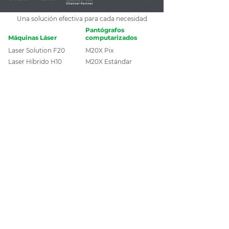
Una solución efectiva para cada necesidad
Pantógrafos
Máquinas Láser
computarizados
Laser Solution F20
M20X Pix
Laser Híbrido H10
M20X Estándar
M20 Pen
M20X Jewel
LS100Ex
IS400
LS100
M40
LS900
Welase Green
Welase Fibra
Máquinas de
micro-percusión
Accesorios para:
Impact
Máquinas láser
Movimark MNSB53
Micro-percusión
Movimark MNSB155
Pantógrafos
Plásticos para interior
Movimark MNSBTC103
Plásticos para exterior