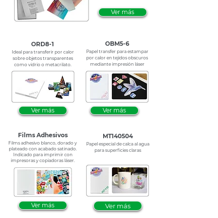
Ver más
OBM5-6
ORD8-1
Papel transfer para estampar
Ideal para transferir por calor
por calor en tejidos obscuros
sobre objetos transparentes
mediante impresión láser
como vidrio o metacrilato.
Ver más
Ver más
Films Adhesivos
MT140504
Films adhesivo blanco, dorado y
Papel especial de calca al agua
plateado con acabado satinado.
para superficies claras
Indicado para imprimir con
impresoras y copiadoras láser.
Ver más
Ver más