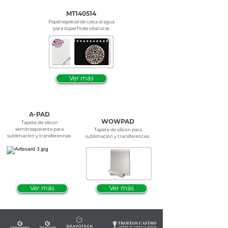
MT140514
Papel especial de calca al agua
para superficies obscuras
Ver más
A-PAD
WOWPAD
Tapete de silicon
semitrasparente para
Tapete de silicon
para
sublimación y transferencias
sublimación y transferencias
Ver más
Ver más