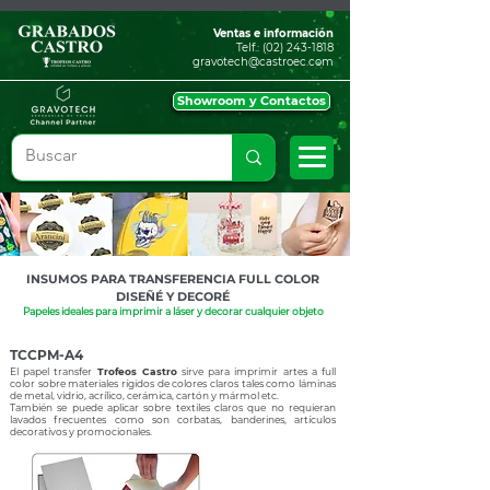
Ventas e información
Telf.:
(02) 243-1818
gravotech@castroec.com
Showroom y Contactos
INSUMOS PARA TRANSFERENCIA FULL COLOR
DISEÑÉ Y DECORÉ
Papeles ideales para imprimir a láser y decorar
cualquier
objeto
TCCPM-A4
El papel transfer
Trofeos Castro
sirve para imprimir artes a full
color sobre materiales rígidos de colores claros tales como láminas
de metal, vidrio, acrílico, cerámica, cartón y mármol etc.
También se puede aplicar sobre textiles claros que no requieran
lavados frecuentes como son corbatas, banderines, artículos
decorativos y promocionales.