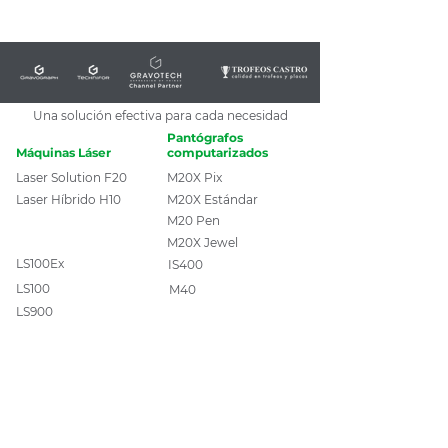
Una solución efectiva para cada necesidad
Pantógrafos
Máquinas Láser
computarizados
Laser Solution F20
M20X Pix
Laser Híbrido H10
M20X Estándar
M20 Pen
M20X Jewel
LS100Ex
IS400
LS100
M40
LS900
Welase Green
Welase Fibra
Máquinas de
micro-percusión
Accesorios para:
Impact
Máquinas láser
Movimark MNSB53
Micro-percusión