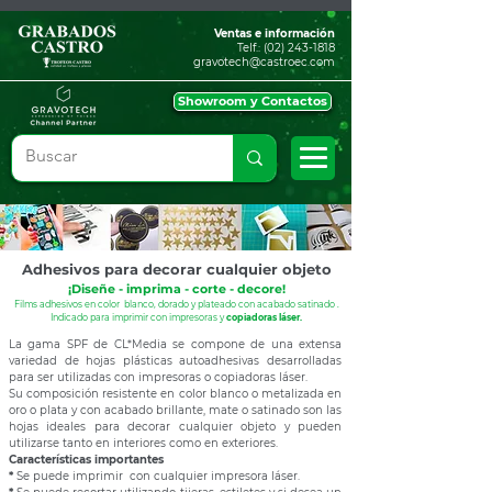
Ventas e información
Telf.:
(02) 243-1818
gravotech@castroec.com
Showroom y Contactos
Adhesivos para decorar cualquier objeto
¡Diseñe - imprima - corte - decore!
Films adhesivos en color blanco, dorado y plateado con acabado satinado .
Indicado para imprimir con impresoras y
copiadoras láser.
La gama SPF de CL*Media se compone de una extensa
variedad de hojas plásticas autoadhesivas desarrolladas
para ser utilizadas con impresoras o copiadoras láser.
Su composición resistente en color blanco o metalizada en
oro o plata y con acabado brillante, mate o satinado son las
hojas ideales para decorar cualquier objeto y pueden
utilizarse tanto en interiores como en exteriores.
Características importantes
*
Se puede imprimir con cualquier impresora láser.