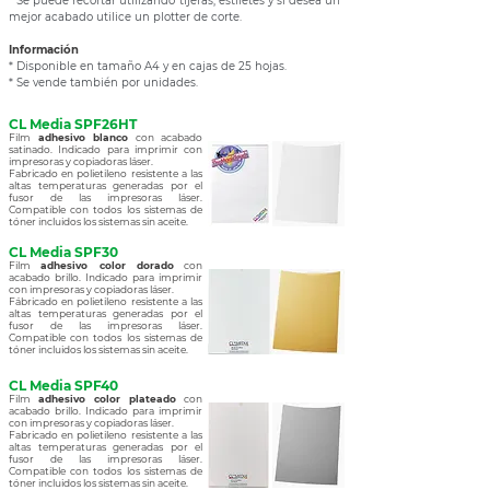
*
Se puede recortar utilizando tijeras, estiletes y si desea un
mejor acabado utilice un plotter de corte.
Información
* Disponible en tamaño A4 y en cajas de 25 hojas.
* Se vende también por unidades.
CL Media SPF26HT
Film
adhesivo blanco
con acabado
satinado. Indicado para imprimir con
impresoras y copiadoras láser.
Fabricado en polietileno resistente a las
altas temperaturas generadas por el
fusor de las impresoras láser.
Compatible con todos los sistemas de
tóner incluidos los sistemas sin aceite.
CL Media SPF30
Film
adhesivo color dorado
con
acabado brillo. Indicado para imprimir
con impresoras y copiadoras láser.
Fábricado en polietileno resistente a las
altas temperaturas generadas por el
fusor de las impresoras láser.
Compatible con todos los sistemas de
tóner incluidos los sistemas sin aceite.
CL Media SPF40
Film
adhesivo color plateado
con
acabado brillo. Indicado para imprimir
con impresoras y copiadoras láser.
Fabricado en polietileno resistente a las
altas temperaturas generadas por el
fusor de las impresoras láser.
Compatible con todos los sistemas de
tóner incluidos los sistemas sin aceite.